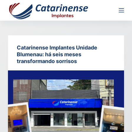
P
u
l
a
r
p
Catarinense Implantes Unidade
a
Blumenau: há seis meses
r
transformando sorrisos
a
o
c
o
n
t
e
ú
d